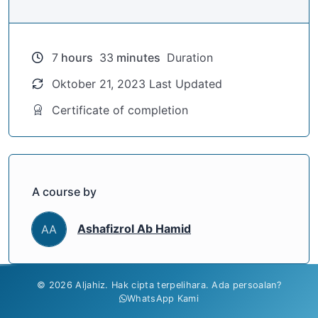
7
hours
33
minutes
Duration
Oktober 21, 2023 Last Updated
Certificate of completion
A course by
Ashafizrol Ab Hamid
AA
© 2026 Aljahiz. Hak cipta terpelihara. Ada persoalan?
WhatsApp Kami