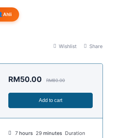
👤
Ahli
Wishlist
Share
RM
50.00
RM
80.00
Add to cart
7
hours
29
minutes
Duration