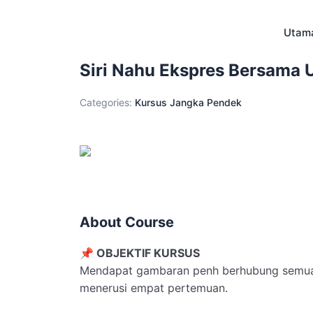
Skip
to
Utam
content
Siri Nahu Ekspres Bersama U
Categories:
Kursus Jangka Pendek
About Course
📌 OBJEKTIF KURSUS
Mendapat gambaran penh berhubung semua 
menerusi empat pertemuan.