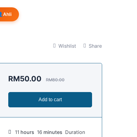
👤
Ahli
Wishlist
Share
RM
50.00
RM
80.00
Add to cart
11
hours
16
minutes
Duration