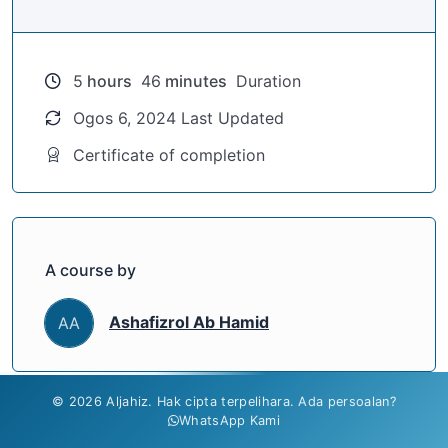
5
hours
46
minutes
Duration
Ogos 6, 2024 Last Updated
Certificate of completion
A course by
Ashafizrol Ab Hamid
AA
© 2026 Aljahiz. Hak cipta terpelihara. Ada persoalan?
WhatsApp Kami