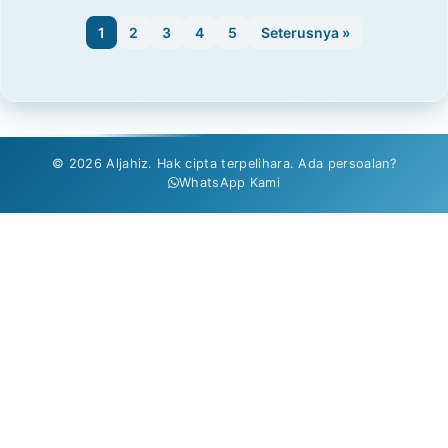
1
2
3
4
5
Seterusnya »
© 2026 Aljahiz. Hak cipta terpelihara. Ada persoalan?
WhatsApp Kami