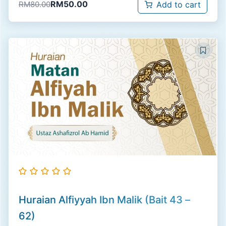
RM
50.00
RM
80.00
Add to cart
Huraian Alfiyyah Ibn Malik (Bait 43 –
62)