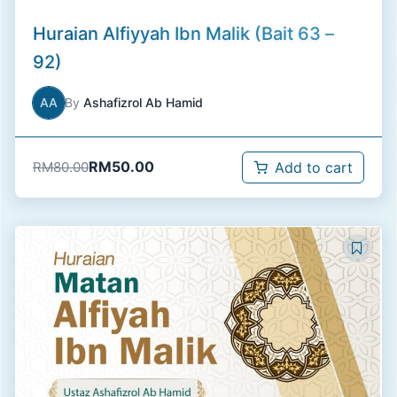
Huraian Alfiyyah Ibn Malik (Bait 63 –
92)
AA
By
Ashafizrol Ab Hamid
RM
50.00
RM
80.00
Add to cart