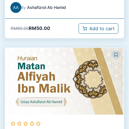
AA
By
Ashafizrol Ab Hamid
RM
50.00
RM
80.00
Add to cart