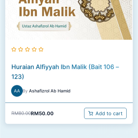
Huraian Alfiyyah Ibn Malik (Bait 106 –
123)
AA
By
Ashafizrol Ab Hamid
RM
50.00
RM
80.00
Add to cart