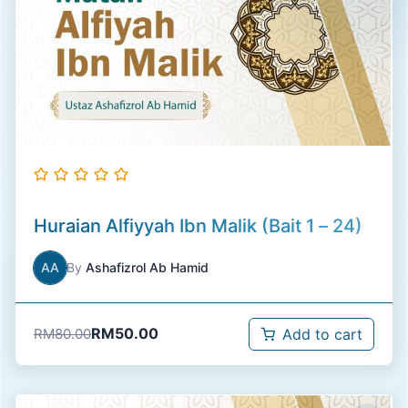
Huraian Alfiyyah Ibn Malik (Bait 1 – 24)
AA
By
Ashafizrol Ab Hamid
RM
50.00
RM
80.00
Add to cart