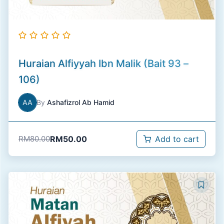
Huraian Alfiyyah Ibn Malik (Bait 93 –
106)
AA
By
Ashafizrol Ab Hamid
RM
50.00
RM
80.00
Add to cart