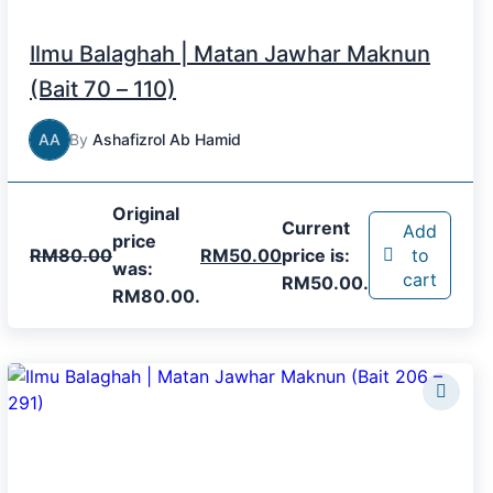
Ilmu Balaghah | Matan Jawhar Maknun
(Bait 70 – 110)
AA
By
Ashafizrol Ab Hamid
Original
Current
Add
price
RM
80.00
RM
50.00
price is:
to
was:
cart
RM50.00.
RM80.00.