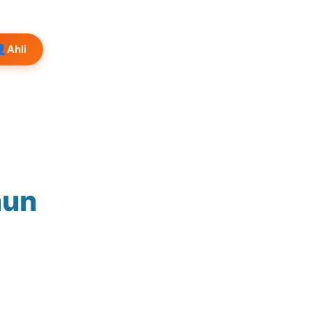
👤
Ahli
nun