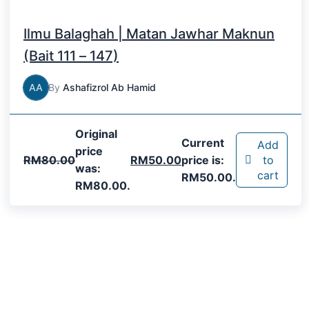
Ilmu Balaghah | Matan Jawhar Maknun
(Bait 111 – 147)
AA
By
Ashafizrol Ab Hamid
Original
Current
Add
price
RM
80.00
RM
50.00
price is:
to
was:
cart
RM50.00.
RM80.00.