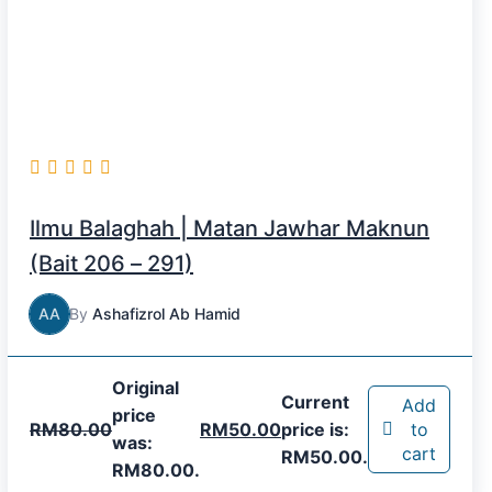
Ilmu Balaghah | Matan Jawhar Maknun
(Bait 206 – 291)
AA
By
Ashafizrol Ab Hamid
Original
Current
Add
price
RM
80.00
RM
50.00
price is:
to
was:
cart
RM50.00.
RM80.00.