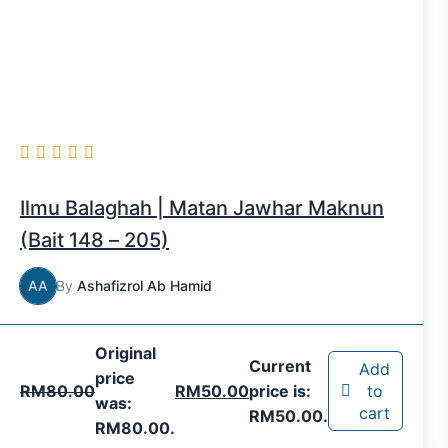
Ilmu Balaghah | Matan Jawhar Maknun
(Bait 148 – 205)
AA
By
Ashafizrol Ab Hamid
Original
Current
Add
price
RM
80.00
RM
50.00
price is:
to
was:
cart
RM50.00.
RM80.00.