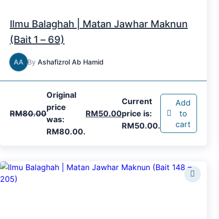
Ilmu Balaghah | Matan Jawhar Maknun
(Bait 1 – 69)
AA
By
Ashafizrol Ab Hamid
Original
Current
Add
price
RM
80.00
RM
50.00
price is:
to
was:
cart
RM50.00.
RM80.00.