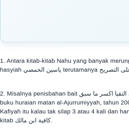
1. Antara kitab-kitab Nahu yang banyak meru
2. Misalnya penisbahan bait إن ساكنان التقيا اكسر ما سبق. Dikatakan bait ini adalah bait Ibn Malik dalam الكافية الشافية. Jadi ketika saya tulis
buku huraian matan al-Ajurrumiyyah, tahun 2008 macam tu saya cuba 
Kafiyah itu kalau tak silap 3 atau 4 kali dan 
kitab كافية ابن مالك.