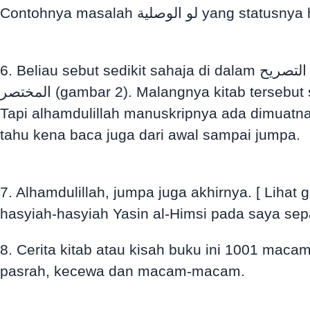
Contohnya masalah  الوصلية
6. Beliau sebut sedikit sahaja di dalam حاشية ياسين على التصريح (gambar 1) dan selebihnya beliau suruh tengok dalam حاشية ياسين على
المختصر (gambar 2). Malangnya kitab tersebut sekadar yang saya tahu masih belum dicetak. Mungkin telah dicetak tapi saya tidak tahu.
Tapi alhamdulillah manuskripnya ada dimuatnaik
tahu kena baca juga dari awal sampai jumpa.
7. Alhamdulillah, jumpa juga akhirnya. [ Lihat
hasyiah-hasyiah Yasin al-Himsi pada saya sepa
8. Cerita kitab atau kisah buku ini 1001 macam
pasrah, kecewa dan macam-macam.