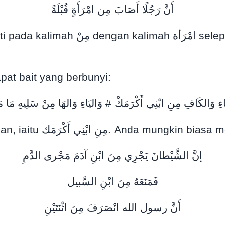
أَنَّ رَجُلًا أَصَابَ مِن امْرَأَةٍ قُبْلَةً
ama fathahkannya مِنَ امْرَأَةٍ dan
pat bait yang berbunyi:
اءِ وَالكَافِ مِنِ ابْنِي أَكْرَمَكْ # وَاليَاءِ وَالهَا مِنْ سَلِيهِ مَا م
Seperti anda dapat lihat nun mati مِنْ dikasrahkan, iaitu 
إنَّ الشَّيْطانَ يَجْرِي مِنَ ابْنِ آدَمَ مَجْرى الدَّمِ
فَمَنَعَهُ مِنَ ابْنِ السَّبيل
أَنَّ رسول الله انْصَرَفَ مِنَ اثْنَتَيْنِ