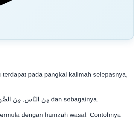
(1) Difathahkan jika kalimah selepasnya bermula dengan alif lam. Contohnya مِنَ النَّاس, مِنَ الصَّواعِق, مِنَ الثَّمَرات dan sebagainya.
n bermula dengan hamzah wasal. Contohnya