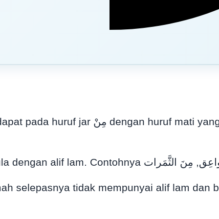
erdapat pada pangkal kalimah selepasnya,
limah selepasnya tidak mempunyai alif lam da