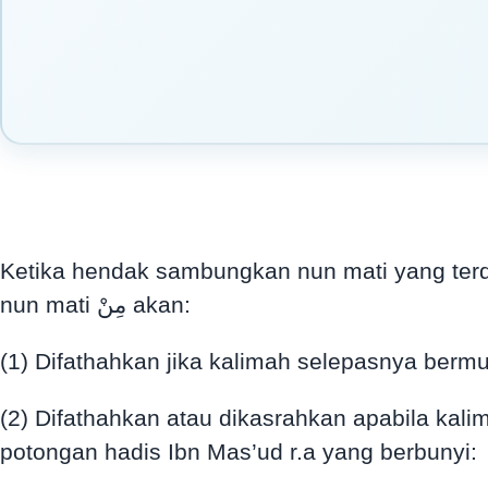
Ketika hendak sambungkan nun mati yang terdapat pada huruf jar مِنْ dengan huruf mati yang t
nun mati مِنْ akan:
(2) Difathahkan atau dikasrahkan apabila ka
potongan hadis Ibn Mas’ud r.a yang berbunyi: