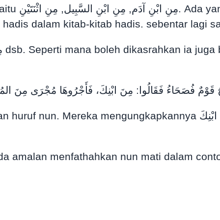
anggah dengan
hadis dalam kitab-kitab hadis. sebentar lagi 
َحَ قَوْمٌ فُصَحَاءُ فَقَالُوا: مِنَ ابْنِكَ، فَأَجْرُوهَا مُجْرَى مِنَ ا
engungkapkannya مِنَ ابْنِكَ. Mereka samakannya dengan مِنَ