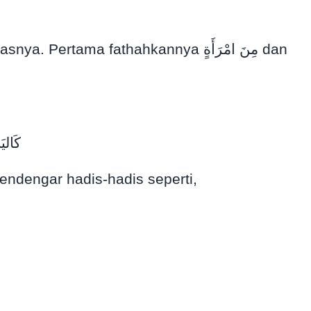
كَاليَ
مِنِ ابْنِي أَكْرَمَك. Anda mungkin biasa mendengar hadis-hadis seperti,