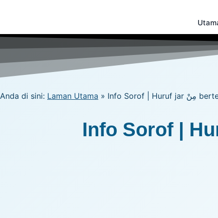
Skip
to
Utam
content
Anda di sini:
Laman Utama
»
Info Sorof