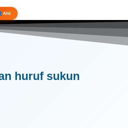
👤
Ahli
 bertemu dengan huruf sukun