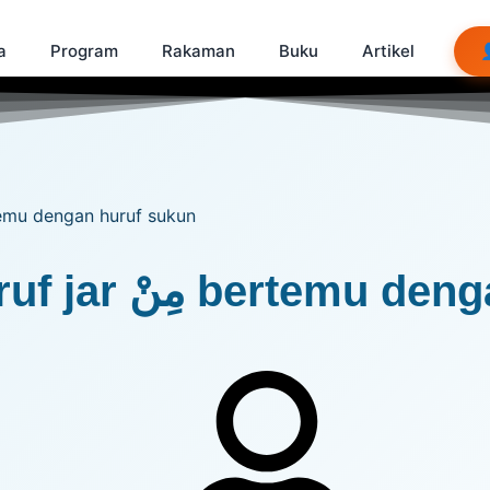
a
Program
Rakaman
Buku
Artikel
 | Huruf jar مِنْ bertemu dengan huruf sukun
Info Sorof | Huruf jar مِنْ