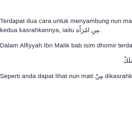
Terdapat dua cara untuk menyambung nun mati pada kalimah مِنْ dengan kalimah امْرَأة selepasnya. Pert
kedua kasrahkannya, iaitu مِنِ امْرَأَة.
Dalam Alfiyyah Ibn Malik bab isim dhomir terda
َلَكْ