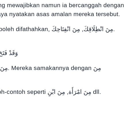
saya nyatakan asas amalan mereka tersebut.
وَقَدْ فَت
Jadi kenyataan Sibawaih ini adalah asas kepada amalan menfathahkan nun mati dalam contoh-contoh seperti مِنَ امْرَأَة, مِنَ ابْنِ dll.