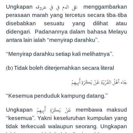
Ungkapan غلى الدم في في عروقه menggambarkan
perasaan marah yang tercetus secara tiba-tiba
disebabkan sesuatu yang dilihat atau
didengari. Padanannya dalam bahasa Melayu
antara lain ialah “menyirap darahku”.
“Menyirap darahku setiap kali melihatnya”.
(b) Tidak boleh diterjemahkan secara literal
جَاء أهْلُ القَرْيَةِ عَنْ بَكْرَةِ أَبِيهِمْ
“Kesemua penduduk kampung datang.”
Ungkapan عَنْ بَكْرَةِ أَبِيهِمْ membawa maksud
“kesemua”. Yakni keseluruhan kumpulan yang
tidak terkecuali walaupun seorang. Ungkapan