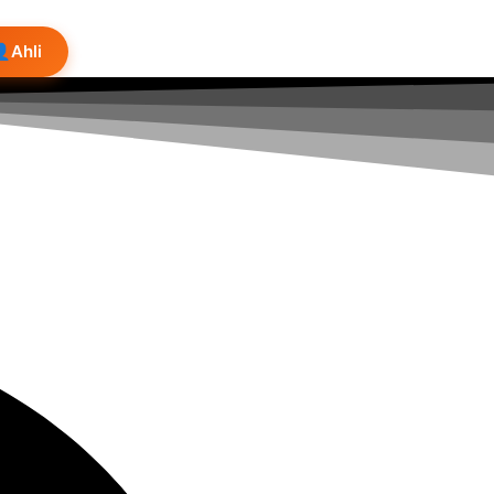
👤
Ahli