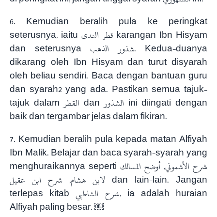
6. Kemudian beralih pula ke peringkat
seterusnya, iaitu قطر الندى karangan Ibn Hisyam
dan seterusnya شذور الذهب. Kedua-duanya
dikarang oleh Ibn Hisyam dan turut disyarah
oleh beliau sendiri. Baca dengan bantuan guru
dan syarah2 yang ada. Pastikan semua tajuk-
tajuk dalam القطر dan الشذور ini diingati dengan
baik dan tergambar jelas dalam fikiran.
7. Kemudian beralih pula kepada matan Alfiyah
Ibn Malik. Belajar dan baca syarah-syarah yang
menghuraikannya seperti شرح الأشموني, أوضح المسالك
لابن هشام, شرح ابن عقيل dan lain-lain. Jangan
terlepas kitab شرح الشاطبي, ia adalah huraian
Alfiyah paling besar. ￼