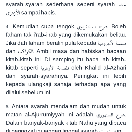
syarah-syarah sederhana seperti syarah خالد
الأزهري sampai habis.
4. Kemudian cuba tengok شرح الكفراوي. Boleh
faham tak i’rab-i’rab yang dikemukakan beliau.
Jika dah faham, beralih pula kepada متممة الآجرومية
dan الكواكب. Ambil masa dan habiskan bacaan
kitab-kitab ini. Di samping itu baca lah kitab-
kitab seperti المقدمة الأزهرية oleh Khalid al-Azhari
dan syarah-syarahnya. Peringkat ini lebih
kepada ulangkaji sahaja terhadap apa yang
dilalui sebelum ini.
5. Antara syarah mendalam dan mudah untuk
matan al-Ajurrumiyyah ini adalah شرح السنهوري.
Dalam banyak-banyak kitab Nahu yang dibaca
di peringkat ini, jangan tinggal syarah السنهوري ini.