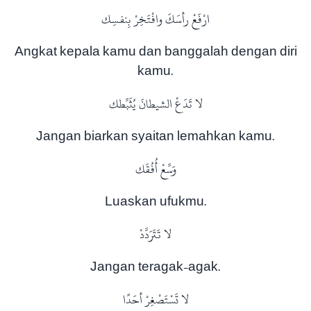
ارْفَعْ رأسَكَ وافْتَخِرْ بِنفسِك
Angkat kepala kamu dan banggalah dengan diri
kamu.
لا تَدَعْ الشيطانَ يُثَبِّطك
Jangan biarkan syaitan lemahkan kamu.
وَسِّعْ أُفُقَك
Luaskan ufukmu.
لا تَتَرَدَّدْ
Jangan teragak-agak.
لا تَسْتَصْغِرْ أحَدًا