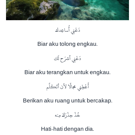
دَعْنِي أُساعِدك
Biar aku tolong engkau.
دَعْنِي أشرَح لَك
Biar aku terangkan untuk engkau.
أَعْطِني مجالًا لأن أتَكَلَّم
Berikan aku ruang untuk bercakap.
خُذْ حِذْرَكَ مِنه
Hati-hati dengan dia.