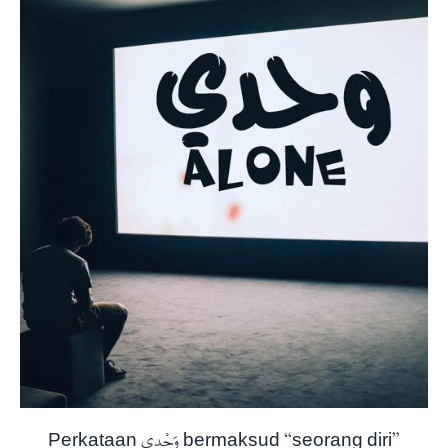
Perkataan وَحْدِي bermaksud “seorang diri”