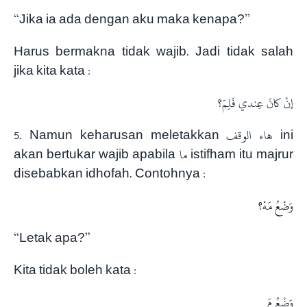
“Jika ia ada dengan aku maka kenapa?”
Harus bermakna tidak wajib. Jadi tidak salah
jika kita kata :
إنْ كانَ عِندي فَلِمَ؟
5. Namun keharusan meletakkan هاء الوقف ini
akan bertukar wajib apabila ما istifham itu majrur
disebabkan idhofah. Contohnya :
وَضْعُ مَهْ؟
“Letak apa?”
Kita tidak boleh kata :
وَضْعُ مَ