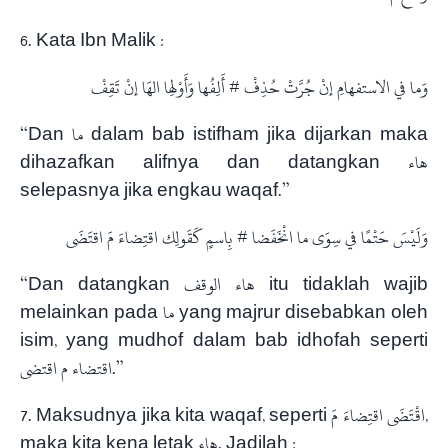
6. Kata Ibn Malik :
وَما في الاستفهامِ إنْ جُرَّتْ حُذِفْ # أَلِفُها وَأَوْلِها الهَا إنْ تَقِفْ
“Dan ما dalam bab istifham jika dijarkan maka
dihazafkan alifnya dan datangkan هاء
selepasnya jika engkau waqaf.”
وَلَيْسَ حَتْمًا في سِوَى ما انْخَفَضا # بِاسمٍ كَقَولِك اقتِضاءَ مَ اقتَضَى
“Dan datangkan هاء الوقف itu tidaklah wajib
melainkan pada ما yang majrur disebabkan oleh
isim, yang mudhof dalam bab idhofah seperti
اقتضاء م اقتضى.”
7. Maksudnya jika kita waqaf, seperti اقْتَضَى اقتِضاءَ مَ,
maka kita kena letak هاء. Jadilah :