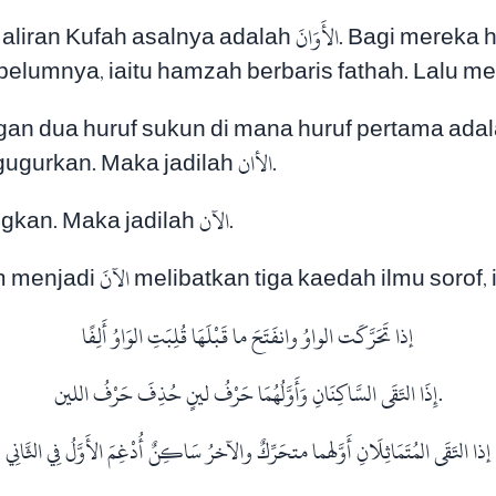
 huruf sukun di mana huruf pertama adalah huruf mad (
sebegini, huruf mad pertama akan digugurkan. Maka jadilah الأان.
3. Kemudian hamzah dan alif digabungkan. Maka jadilah الآن.
Proses yang dilalui oleh الأوان sebelum menjadi الآنَ melibatkan tiga kaedah ilmu so
إذا تَحَرَّكَت الواوُ وانفَتَحَ ما قَبْلَهَا قُلِبَتِ الوَاوُ أَلِفًا
إِذَا التَقَى السَّاكِنَانِ وَأَوَّلُهُمَا حَرْفُ لينٍ حُذِفَ حَرْفُ اللين.
إذا التَقَى المُتَمَاثِلَانِ أَوَّلهما متحَرِّكٌ والآخرُ سَاكِنٌ أُدْغِمَ الأَوَّلُ فِي الثَّانِي