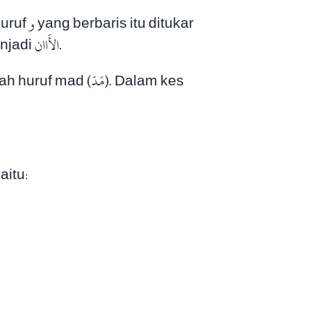
kepada alif memandangkan huruf sebelumnya, iaitu hamzah berbaris fathah. Lalu menjadi الأَاان.
مَدّ). Dalam kes
rof, iaitu: