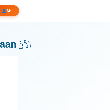
👤
Ahli
Nota Sorof | Bentuk asal perkataan الآنَ