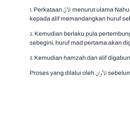
1. Perkataan الآنَ menurut ulama Nahu aliran Kufah asalnya adalah الأَوَانَ. Bagi mereka huruf و yang berbaris itu ditukar
2. Kemudian berlaku pula pertembungan dua