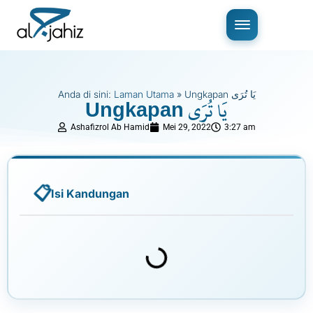
Anda di sini:
Laman Utama
»
Ungkapan يَا تُرَى
Ungkapan يَا تُرَى
Ashafizrol Ab Hamid
Mei 29, 2022
3:27 am
Isi Kandungan