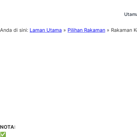
Skip
to
Utam
content
Anda di sini:
Laman Utama
»
Pilihan Rakaman
»
Rakaman Kel
NOTA:
✅