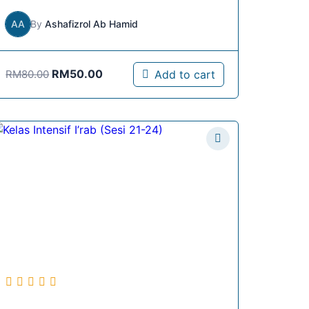
AA
By
Ashafizrol Ab Hamid
Original
RM
50.00
Current
Add to cart
RM
80.00
price
price
was:
is:
RM80.00.
RM50.00.