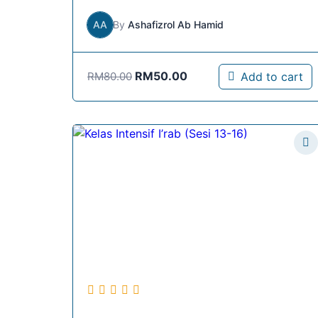
AA
By
Ashafizrol Ab Hamid
Original
RM
50.00
Current
Add to cart
RM
80.00
price
price
was:
is:
RM80.00.
RM50.00.