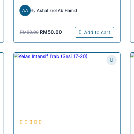
AA
By
Ashafizrol Ab Hamid
Original
RM
50.00
Current
Add to cart
RM
80.00
price
price
was:
is:
RM80.00.
RM50.00.