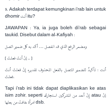
9. Adakah terdapat kemungkinan i’rab lain untuk
dhomir أنت itu?
JAWAPAN : Ya, ia juga boleh di’rab sebagai
taukid. Disebut dalam al-Kafiyah :
ومضمر الرفع الذي قد انفصل … أكد به كل ضمير اتصل
[ إنْ أنتَ فعلتَ .. ]
أنت : تأكيدٌ للضمير المتصل بالفعل المحذوف تقديره إِنْ فعلتَ أنتَ
فعلتَ.
Tapi i’rab ini tidak dapat diaplikasikan ke atas
isim zohir, seperti إٍنْ أحد من المشركين استجارك atau إنْ
امرأة خافتْ من بعلها dsb.