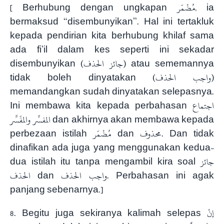
[ Berhubung dengan ungkapan مُضْمَر, ia
bermaksud “disembunyikan”. Hal ini tertakluk
kepada pendirian kita berhubung khilaf sama
ada fi’il dalam kes seperti ini sekadar
disembunyikan (جائز الحذف) atau sememannya
tidak boleh dinyatakan (واجب الحذف)
memandangkan sudah dinyatakan selepasnya.
Ini membawa kita kepada perbahasan اجتماع
المفسِّر والمفَسَّر dan akhirnya akan membawa kepada
perbezaan istilah مُضْمَر dan محذوف. Dan tidak
dinafikan ada juga yang menggunakan kedua-
dua istilah itu tanpa mengambil kira soal جائز
الحذف dan واجب الحذف. Perbahasan ini agak
panjang sebenarnya.]
8. Begitu juga sekiranya kalimah selepas إنْ