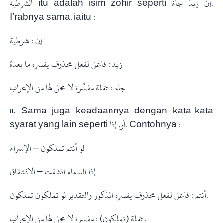
الشرطية itu adalah isim zohir seperti إنْ زيدٌ جاءَ.
I’rabnya sama, iaitu :
إن : شرطية
زيد : فاعل لفعل محذوف يفسره ما بعدهُ
جاء : جملة مفسِّرة لا محل لها من الإعراب
8. Sama juga keadaannya dengan kata-kata
syarat yang lain seperti لَو, إذا. Contohnya :
لو أنتم تملكون – الإسراء
إذا السماء انشقتْ – الانشقاق
أنتم : فاعل لفعل محذوف يفسره المذكور والتقدير لو تملكون تملكون.
جملة (تملكون) : مفسرة لا محل لها من الإعراب.