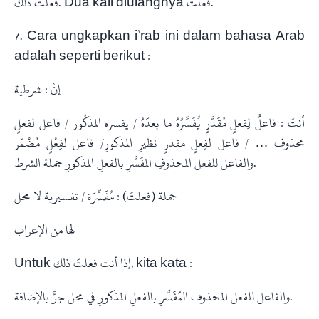
فعلتَ ذلك. Dua kali diulangnya فعلتَ.
7. Cara ungkapkan i’rab ini dalam bahasa Arab
adalah seperti berikut :
إنْ : شرطية
أنتَ : فاعلٌ لِفعلٍ مُقَدَّرٍ يُفَسِّرُهُ ما بعدَهُ / يفسره المذكُور / فاعل لفعلٍ
محذوف … / فاعل لفِعلٍ مقدرٍ نظيرِ المذكورِ/ فاعل لفِعْلٍ مُضْمَر
والفاعل للفعل المحذوفِ المفَسَّرِ بالفعلِ المذكورِ جملة الشرط.
جملة (فعلتَ) : مُفَسِّرَة / تفسيرية لا محل
لها من الإعراب
Untuk إذا أنت فعلتَ ذلك, kita kata :
والفاعل للفعل المحذوف المُفَسَّرِ بالفعلِ المذكورِ في محل جرٍّ بالإضافة.