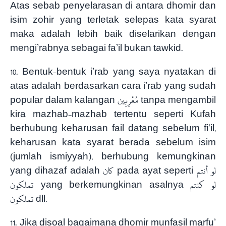
Atas sebab penyelarasan di antara dhomir dan
isim zohir yang terletak selepas kata syarat
maka adalah lebih baik diselarikan dengan
mengi’rabnya sebagai fa’il bukan tawkid.
10. Bentuk-bentuk i’rab yang saya nyatakan di
atas adalah berdasarkan cara i’rab yang sudah
popular dalam kalangan مُعْرِبِين tanpa mengambil
kira mazhab-mazhab tertentu seperti Kufah
berhubung keharusan fail datang sebelum fi’il,
keharusan kata syarat berada sebelum isim
(jumlah ismiyyah), berhubung kemungkinan
yang dihazaf adalah كان pada ayat seperti لو أنتم
تملكون yang berkemungkinan asalnya لو كنتم
تملكون dll.
11. Jika disoal bagaimana dhomir munfasil marfu’