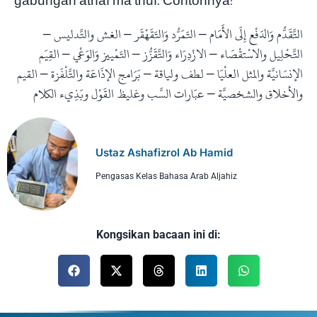
gabungan athaf ma’thuf. Contohnya:
–
والتَّدليس
الغش
–
وَالتَقَهْقَر
التَمَرُّد
–
الأَمَام
إِلَى
وَالدَفْع
التَّقَدُّم
القِيَم
–
وَالوَعْي
التَمْييز
–
وَالتَّقَزُّز
الازْدِرَاء
–
والاسْتقْصَاء
التَّحْلِيل
القيم
–
والتَّلْفَزة
الإذَاعَة
بَرَامج
–
ولياقة
لطف
–
العلْيَا
والمثل
الإنسَانيَّة
الكلام
وبَذِيء
القَوْل
وغليظ
السَّب
عبَارات
–
والشخصيَّة
والأخلاق
Ustaz Ashafizrol Ab Hamid
Pengasas Kelas Bahasa Arab Aljahiz
Kongsikan bacaan ini di: