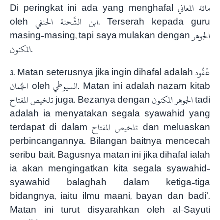
Di peringkat ini ada yang menghafal مائة المعاني
oleh ابن الشَّحنة الحنفي. Terserah kepada guru
masing-masing, tapi saya mulakan dengan الجوهر
المكنون.
3. Matan seterusnya jika ingin dihafal adalah عُقُود
الجُمان oleh السيوطي. Matan ini adalah nazam kitab
تلخيص المفتاح juga. Bezanya dengan الجوهر المكنون tadi
adalah ia menyatakan segala syawahid yang
terdapat di dalam تلخيص المفتاح dan meluaskan
perbincangannya. Bilangan baitnya mencecah
seribu bait. Bagusnya matan ini jika dihafal ialah
ia akan mengingatkan kita segala syawahid-
syawahid balaghah dalam ketiga-tiga
bidangnya, iaitu ilmu maani, bayan dan badi’.
Matan ini turut disyarahkan oleh al-Sayuti