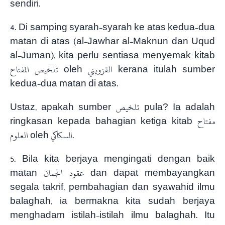
sendiri.
4. Di samping syarah-syarah ke atas kedua-dua
matan di atas (al-Jawhar al-Maknun dan Uqud
al-Juman), kita perlu sentiasa menyemak kitab
تلخيص المفتاح oleh القزويني kerana itulah sumber
kedua-dua matan di atas.
Ustaz, apakah sumber تلخيص pula? Ia adalah
ringkasan kepada bahagian ketiga kitab مفتاح
العلوم oleh السكاكي.
5. Bila kita berjaya mengingati dengan baik
matan عقود الجمان dan dapat membayangkan
segala takrif, pembahagian dan syawahid ilmu
balaghah, ia bermakna kita sudah berjaya
menghadam istilah-istilah ilmu balaghah. Itu