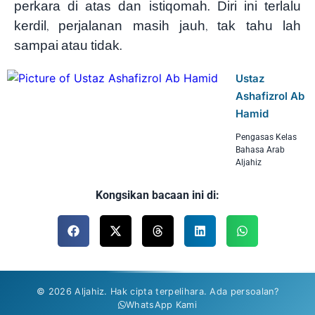
perkara di atas dan istiqomah. Diri ini terlalu
kerdil, perjalanan masih jauh, tak tahu lah
sampai atau tidak.
Ustaz
Ashafizrol Ab
Hamid
Pengasas Kelas
Bahasa Arab
Aljahiz
Kongsikan bacaan ini di:
© 2026 Aljahiz. Hak cipta terpelihara. Ada persoalan?
WhatsApp Kami